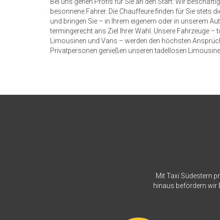
Bei uns gehen Profis für Sie an den Start: Wir beschäftig
besonnene Fahrer. Die Chauffeure finden für Sie stets d
und bringen Sie – in Ihrem eigenem oder in unserem Au
termingerecht ans Ziel Ihrer Wahl. Unsere Fahrzeuge – 
Limousinen und Vans – werden den höchsten Ansprüch
Privatpersonen genießen unseren tadellosen Limousine
Mit Taxi Südestern pr
hinaus befördern wir