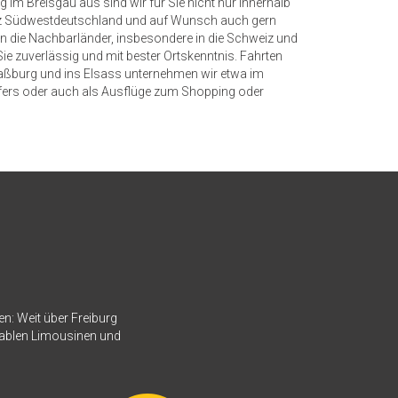
 im Breisgau aus sind wir für Sie nicht nur innerhalb
anz Südwestdeutschland und auf Wunsch auch gern
n die Nachbarländer, insbesondere in die Schweiz und
Sie zuverlässig und mit bester Ortskenntnis. Fahrten
raßburg und ins Elsass unternehmen wir etwa im
ers oder auch als Ausflüge zum Shopping oder
en: Weit über Freiburg
tablen Limousinen und