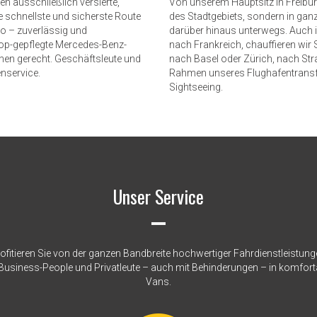
en ausschließlich versierte,
Von unserem Hauptsitz in Freiburg
ie schnellste und sicherste Route
des Stadtgebiets, sondern in g
to – zuverlässig und
darüber hinaus unterwegs. Auch i
top-gepflegte Mercedes-Benz-
nach Frankreich, chauffieren wir 
en gerecht. Geschäftsleute und
nach Basel oder Zürich, nach St
nservice.
Rahmen unseres Flughafentransf
Sightseeing.
Unser Service
ofitieren Sie von der ganzen Bandbreite hochwertiger Fahrdienstleistung
 Business-People und Privatleute – auch mit Behinderungen – in komfor
Vans.