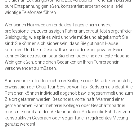
Sie die Fahrzeit als gewonnene Zeit verbuchen – und zum Beispiel
pure Entspannung genießen, konzentriert arbeiten oder allerlei
wichtige Telefonate führen.
Wer seinen Heimweg am Ende des Tages einem unserer
professionellen, zuverlässigen Fahrer anvertraut, lebt sorgenfreier.
Gleichgültig, wie spät es wird und wie müde und abgekämpft Sie
sind: Sie können sich sicher sein, dass Sie gut nach Hause
kommen! Und beim Geschäftsessen oder einer privaten Feier
können Sie getrost ein paar Bierchen oder eine gepflegte Flasche
Wein genießen, ohne einen Gedanken an Ihren Führerschein
verschwenden zu müssen.
Auch wenn ein Treffen mehrerer Kollegen oder Mitarbeiter ansteht,
erweist sich der Chauffeur-Service von Taxi Südstern als ideal: Alle
Personen können individuell abgeholt bzw. eingesammelt und zum
Zielort gefahren werden. Besonders vorteilhaft: Während einer
gemeinsamen Fahrt mehrerer Kollegen oder Geschäftspartner
muss niemand auf den Verkehr achten. So kann die Fahrtzeit zum
konstruktiven Gespräch oder sogar für ein regelrechtes Meeting
genutzt werden!